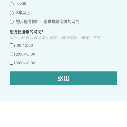
1-2年
2年以上
初步思考開店，尚未規劃明確的時間
您方便聯繫的時間?
房訊小秘書會與您電話聯繫，與您確認手冊提供方式
9:00-12:00
12:00-13:00
13:00-18:00
送出