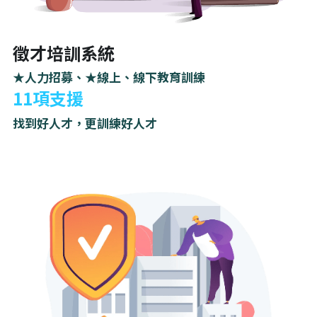
徵才培訓系統
★
人力招募、
★
線上、線下教育訓練
11項支援
找到好人才，更訓練好人才