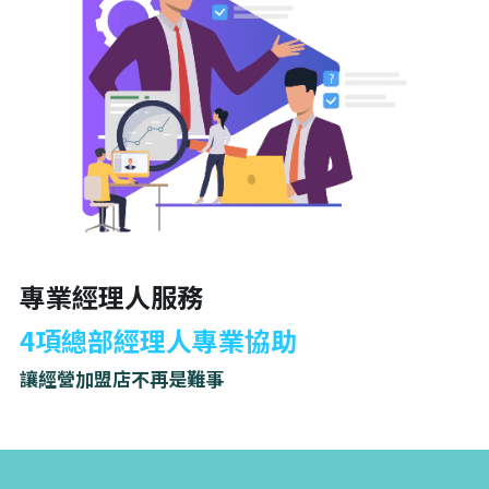
專業經理人服務
4項總部經理人專業協助
讓經營加盟店不再是難事