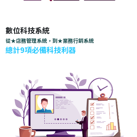
數位科技系統
從
★
店務管理系統，到
★
業務行銷系統
總計9項必備科技利器