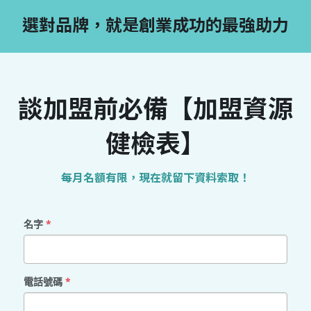
選對品牌，就是創業成功的最強助力
談加盟前必備【加盟資源
健檢表】​
每月名額有限，現在就留下資料索取！
名字
*
電話號碼
*