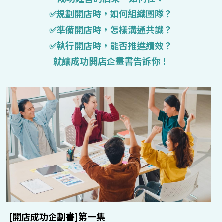
✅規劃開店時，如何組織團隊？
✅準備開店時，怎樣溝通共識？
✅執行開店時，能否推進績效？
就讓成功開店企畫書告訴你！
[開店成功企劃書]第一集